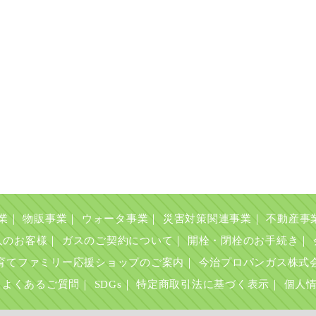
業
｜
物販事業
｜
ウォータ事業
｜
災害対策関連事業
｜
不動産事
人のお客様
｜
ガスのご契約について
｜
開栓・閉栓のお手続き
｜
育てファミリー応援ショップのご案内
｜
今治プロパンガス株式
よくあるご質問
｜
SDGs
｜
特定商取引法に基づく表示
｜
個人