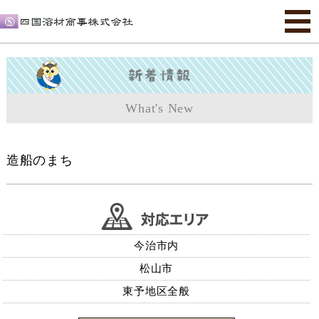
What's New
造船のまち
今治市内
松山市
東予地区全般