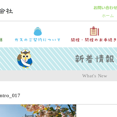
ホーム
What's New
intro_017