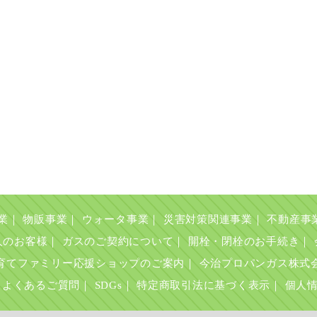
業
｜
物販事業
｜
ウォータ事業
｜
災害対策関連事業
｜
不動産事
人のお客様
｜
ガスのご契約について
｜
開栓・閉栓のお手続き
｜
育てファミリー応援ショップのご案内
｜
今治プロパンガス株式
よくあるご質問
｜
SDGs
｜
特定商取引法に基づく表示
｜
個人