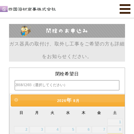
ガス器具の取付け、取外し工事をご希望の方も詳細
をお知らせください。
閉栓希望日
年
2026
8月
日
月
火
水
木
金
土
1
2
3
4
5
6
7
8