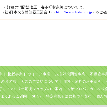
＜詳細の消防法改正・各市町村条例については、
(社)日本火災報知器工業会HP（
http://www.kaho.or.jp
）をご
業
｜
物販事業
｜
ウォータ事業
｜
災害対策関連事業
｜
不動産事
人のお客様
｜
ガスのご契約について
｜
開栓・閉栓のお手続き
｜
育てファミリー応援ショップのご案内
｜
今治プロパンガス株式
よくあるご質問
｜
SDGs
｜
特定商取引法に基づく表示
｜
個人